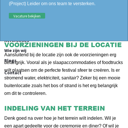
(Project) Leider om ons team te versterken.
om dit te faciliteren. Wil je echte festivalaccommodaties,
bijvoorbeeld onze nieuwe ‘
Kapi’ Tip-Up
, plaatsen op het
Vacature bekijken
terrein, dan moet hier ook extra navraag voor worden
gedaan.
Referenties
VOORZIENINGEN BIJ DE LOCATIE
Wie zijn wij
Aansluitend bij de locatie zijn ook de voorzieningen erg
Blogs
belangrijk. Vooral als je slaapaccommodaties of foodtrucks
wilt plaatsen om de perfecte festival sfeer te creëren. Is er
Contact
stromend water, elektriciteit, sanitair? Zeker bij een mooie
buitenlocatie zoals het bos of strand is het erg belangrijk
om dit te controleren.
INDELING VAN HET TERREIN
Denk goed na over hoe je het terrein wilt indelen. Wil je
een apart gedeelte voor de ceremonie en diner? Of wil je