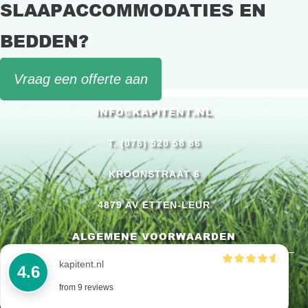
SLAAPACCOMMODATIES EN
BEDDEN?
Vraag een offerte aan
INFO@KAPITENT.NL
T. (076) 520 58 86
KROONSTRAAT 6
4879 AV ETTEN-LEUR
ALGEMENE VOORWAARDEN
kapitent.nl
4.6
from 9 reviews
WEBJONGENS
WEBSITE EN TECHNIEK DOOR