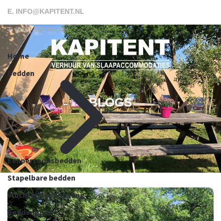
E.
INFO@KAPITENT.NL
T.
(076) 520 58 86
Home
Bedden
BLOGS
Eenpersoonsbedden
Stapelbare bedden
Vluchtelingenopvang
Beddengoed