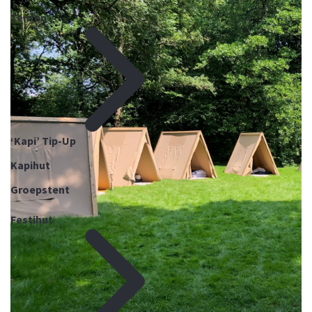
Tenten
‘Kapi’ Tip-Up
Kapihut
Groepstent
Festihut