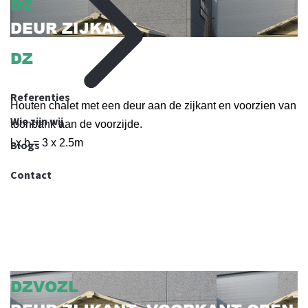
DZ
DEUR ZIJKANT
DZ
DEUR ZIJKANT
Referenties
Houten chalet met een deur aan de zijkant en voorzien van
Wie zijn wij
toonbank aan de voorzijde.
l x b = 3 x 2.5m
Blogs
Contact
DZVOZL