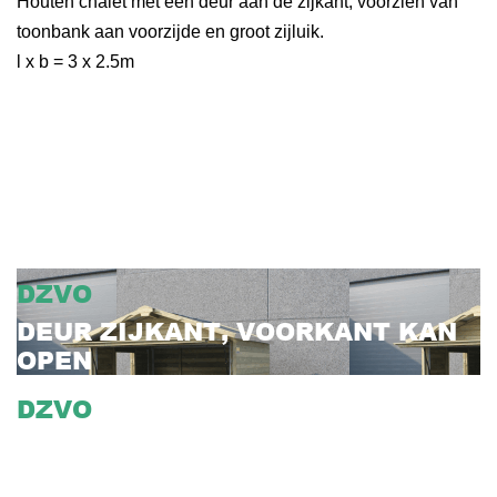
Houten chalet met een deur aan de zijkant, voorzien van
toonbank aan voorzijde en groot zijluik.
l x b = 3 x 2.5m
DZVO
DEUR ZIJKANT, VOORKANT KAN
OPEN
DZVO
DEUR ZIJKANT, VOORKANT KAN
OPEN