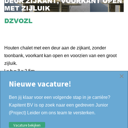
DEUR ZIJKANT, VOORKANT OPEN
MET ZIJLUIK
DZVOZL
DEUR ZIJKANT, VOORKANT OPEN
MET ZIJLUIK
Houten chalet met een deur aan de zijkant, zonder
toonbank, voorkant kan open en voorzien van een groot
zijluik.
l x b = 3 x 2.5m
×
Nieuwe vacature!
Ben jij klaar voor een volgende stap in je carrière?
Kapitent BV is op zoek naar een gedreven Junior
DAVO
(Project) Leider om ons team te versterken.
DEUR ACHTER, VOORKANT OPEN
Vacature bekijken