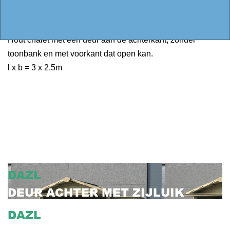
DAVO
DEUR ACHTER, VOORKANT OPEN
Hout chalet met een deur aan de achterkant, zonder
toonbank en met voorkant dat open kan.
l x b = 3 x 2.5m
DAZL
DEUR ACHTER MET ZIJLUIK
DAZL