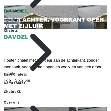
DAVOZL
Festihut NL
DEUR ACHTER, VOORKANT OPEN
Festihut XL
MET ZIJLUIK
Chalets
DAVOZL
DEUR ACHTER, VOORKANT OPEN
MET ZIJLUIK
Houten chalet met een deur aan de achterkant, zonder
toonbank, voorkant kan open en voorzien van een groot
Easy Chalets
zijluik.
l x b = 3 x 2.5m
Kerstchalet
Chalet XL
Over ons