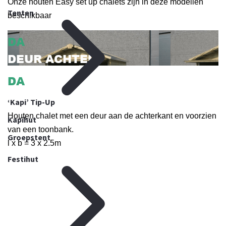
Onze houten Easy set up chalets zijn in deze modellen
Tenten
beschikbaar
DA
DEUR ACHTER
DA
DEUR ACHTER
‘Kapi’ Tip-Up
Houten chalet met een deur aan de achterkant en voorzien
Kapihut
van een toonbank.
Groepstent
l x b = 3 x 2.5m
Festihut