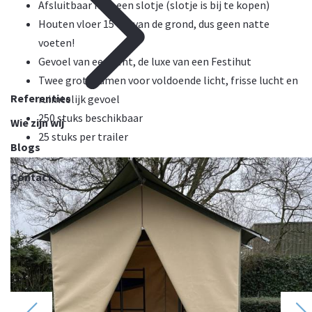
Afsluitbaar met een slotje (slotje is bij te kopen)
Houten vloer 15 cm van de grond, dus geen natte
voeten!
Gevoel van een tent, de luxe van een Festihut
Twee grote ramen voor voldoende licht, frisse lucht en
Referenties
ruimtelijk gevoel
250 stuks beschikbaar
Wie zijn wij
25 stuks per trailer
Blogs
Contact