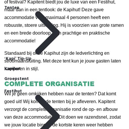
of festival? Kapitent biedt jou de luxe van een Festihut,
Tenten
maar dan in een tentlook: de Kapihut! Deze gave
accommodatie voor maximaal 4 personen heeft een
robuuste, stoere uitstraling. Hij is voorzien van grote ramen
en een brede doorloop. Een prachtige en praktische
accommodatie!
Standaard bij onze Kapihut zijn de ledverlichting en
‘Kapi’ Tip-Up
stroomaansluiting. Met deze tent kun je jouw gasten laten
Kapihut
kamperen in stijl.
Groepstent
COMPLETE ORGANISATIE
Festihut
Wil je geen omkijken hebben naar de tenten? Dat komt
goed uit! Wij komen de tenten bij je afleveren. Kapitent
verzorgt de complete organisatie rond de op- en afbouw
van deze accommodaties. Dit doen we razendsnel, zodat
we jouw locatie binnen de kortste keren weer hebben