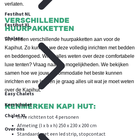
verlaten.
Festihut NL
VERSCHILLENDE
Festihut XL
HUURPAKKETTEN
Chalets
We bieden verschillende huurpakketten aan voor de
Kapihut. Zo kunnen we deze volledig inrichten met bedden
en beddengoed. Wil je alles weten over deze comfortabele
luxe tenten? Vraag naar de mogelijkheden. We bekijken
samen hoe we jouw accommodatie het beste kunnen
inrichten en we leggen je graag alles uit wat je moet weten
over de Kapihut.
Easy Chalets
Kerstchalet
KENMERKEN KAPI HUT:
Chalet XL
In te richtten tot 4 personen
Afmeting (l x b x h) 250 x 230 x 200 cm
Over ons
Standaard met een led strip, stopcontact