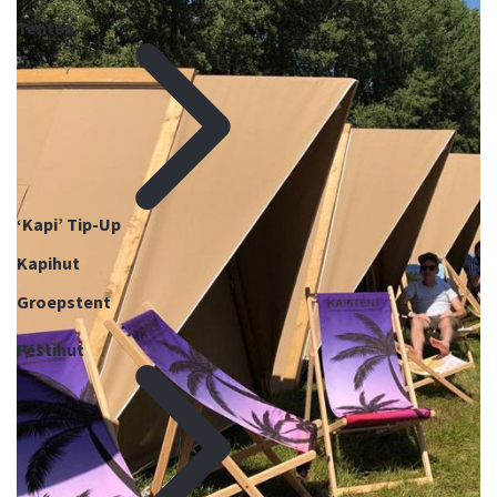
Tenten
‘Kapi’ Tip-Up
Kapihut
Groepstent
Festihut