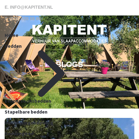
E.
INFO@KAPITENT.NL
T.
(076) 520 58 86
Home
Bedden
BLOGS
Eenpersoonsbedden
Stapelbare bedden
Vluchtelingenopvang
Beddengoed