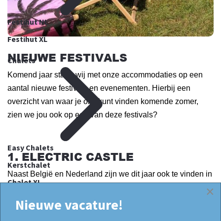
Festihut NL
Festihut XL
NIEUWE FESTIVALS
Chalets
Komend jaar staan wij met onze accommodaties op een
aantal nieuwe festivals en evenementen. Hierbij een
overzicht van waar je ons kunt vinden komende zomer,
zien we jou ook op een van deze festivals?
Easy Chalets
1. ELECTRIC CASTLE
Kerstchalet
Naast België en Nederland zijn we dit jaar ook te vinden in
Chalet XL
Roemenië! Op het beste medium-sized festival van Europa
×
Nieuwe vacature!
staan onze Tip-Ups op jou te wachten. Wil je na een dag
Over ons
dansen op Twenty One Pilots, Foals en The