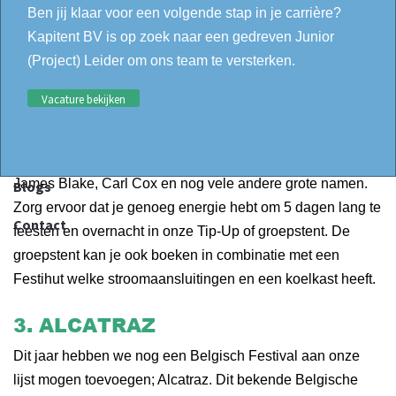
Neighbourhood goed uitrusten, boek dan snel een Tip-Up
Ben jij klaar voor een volgende stap in je carrière?
(Peak Tent) op dit mooie festival!
Kapitent BV is op zoek naar een gedreven Junior
(Project) Leider om ons team te versterken.
2. DOUR
Vacature bekijken
Vijf dagen lang de meest gevarieerde artiesten en
Referenties
uiteenlopende muziekstijlen vlakbij de Franse grens. Een
Wie zijn wij
greep uit de headliners van dit jaar: A$AP Rocky, Stormzy,
James Blake, Carl Cox en nog vele andere grote namen.
Blogs
Zorg ervoor dat je genoeg energie hebt om 5 dagen lang te
Contact
feesten en overnacht in onze Tip-Up of groepstent. De
groepstent kan je ook boeken in combinatie met een
Festihut welke stroomaansluitingen en een koelkast heeft.
3. ALCATRAZ
Dit jaar hebben we nog een Belgisch Festival aan onze
lijst mogen toevoegen; Alcatraz. Dit bekende Belgische