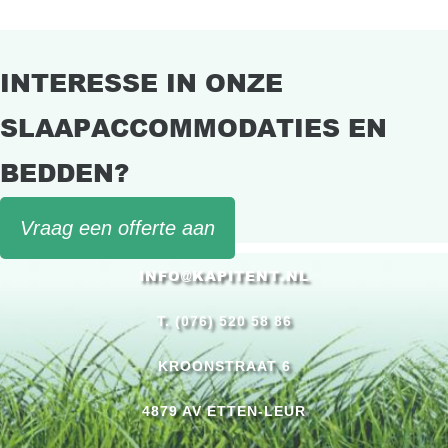
INTERESSE IN ONZE
SLAAPACCOMMODATIES EN
BEDDEN?
Vraag een offerte aan
INFO@KAPITENT.NL
T. (076) 520 58 86
KROONSTRAAT 6
4879 AV ETTEN-LEUR